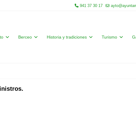
941 37 30 17
ayto@ayuntam
to
Berceo
Historia y tradiciones
Turismo
G
nistros.