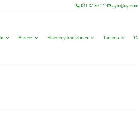
941 37 30 17
ayto@ayuntam
to
Berceo
Historia y tradiciones
Turismo
G